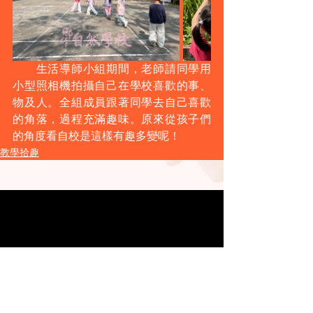
　　生活導師小組期間，老師請同學用
小型照相機拍攝自己在學校喜歡的事、
物及人。全組成員跟著同學去自己喜歡
的角落，過程充滿趣味。原來從孩子們
的角度看自校是這樣有趣多變呢！
教學拾趣
​聯絡我們
電話:
2650 0588
電郵:
info@gaiaschool.edu.hk
地址