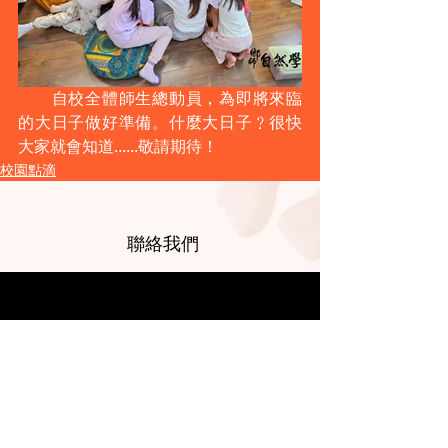
　　自校全體師生總動員，為即將來臨
的大日子做好準備。什麼大日子﹖很快
大家就會知道......敬請期待！
校園點滴
​聯絡我們
電話:
2650 0588
電郵:
info@gaiaschool.edu.hk
地址
​香港新界屯門