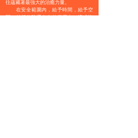
往蘊藏著最強大的治癒力量。
　　在安全範圍內，給予時間，給予空
間，並相信孩子內在的復原力。這或許
就是自校的自由遊戲，送給孩子們最珍
貴的成長禮物。
校園點滴
​聯絡我們
電話:
2650 0588
電郵:
info@gaiaschool.edu.hk
地址
​香港新界屯門
新墟
井頭上村87A