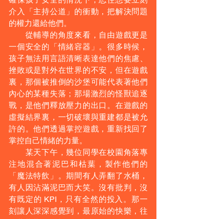
介入「主持公道」的衝動，把解決問題
的權力還給他們。
　　從輔導的角度來看，自由遊戲更是
一個安全的「情緒容器」。很多時候，
孩子無法用言語清晰表達他們的焦慮、
挫敗或是對外在世界的不安，但在遊戲
裏，那個被推倒的沙堡可能代表著他們
內心的某種失落；那場激烈的怪獸追逐
戰，是他們釋放壓力的出口。在遊戲的
虛擬結界裏，一切破壞與重建都是被允
許的。他們透過掌控遊戲，重新找回了
掌控自己情緒的力量。
　　某天下午，幾位同學在校園角落專
注地混合著泥巴和枯葉，製作他們的
「魔法特飲」。期間有人弄翻了水桶，
有人因沾滿泥巴而大笑。沒有批判，沒
有既定的 KPI，只有全然的投入。那一
刻讓人深深感覺到，最原始的快樂，往