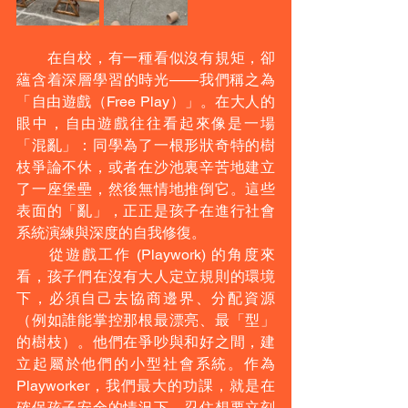
　　在自校，有一種看似沒有規矩，卻
蘊含着深層學習的時光——我們稱之為
「自由遊戲（Free Play）」。在大人的
眼中，自由遊戲往往看起來像是一場
「混亂」：同學為了一根形狀奇特的樹
枝爭論不休，或者在沙池裏辛苦地建立
了一座堡壘，然後無情地推倒它。這些
表面的「亂」，正正是孩子在進行社會
系統演練與深度的自我修復。
　　從遊戲工作 (Playwork) 的角度來
看，孩子們在沒有大人定立規則的環境
下，必須自己去協商邊界、分配資源
（例如誰能掌控那根最漂亮、最「型」
的樹枝）。他們在爭吵與和好之間，建
立起屬於他們的小型社會系統。作為 
Playworker，我們最大的功課，就是在
確保孩子安全的情況下，忍住想要立刻