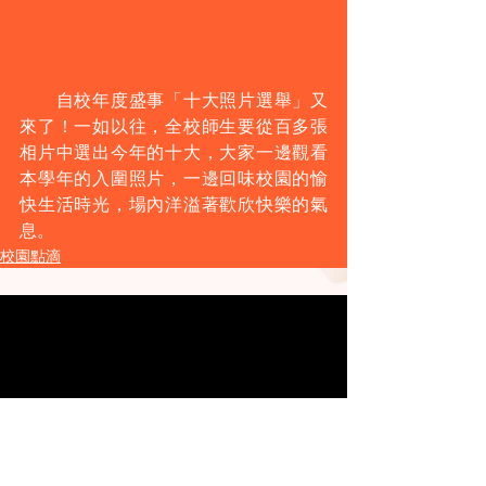
　　自校年度盛事「十大照片選舉」又
來了！一如以往，全校師生要從百多張
相片中選出今年的十大，大家一邊觀看
本學年的入圍照片，一邊回味校園的愉
快生活時光，場內洋溢著歡欣快樂的氣
息。
校園點滴
​聯絡我們
電話:
2650 0588
電郵:
info@gaiaschool.edu.hk