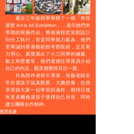
　　最近三年級同學舉辦了一個「奇怪
展覽 Art is All Exhibition」，展示他們本
學期的視藝作品，整個過程從策劃設計
到分工執行，皆是同學親力親為，他們
更專誠到香港藝術館考察取經，足見努
力用心。展覽展出了小三同學的繪畫、
黏土和壁畫等，他們還擔任導賞員介紹
自己的作品，觀眾都覺得耳目一新。
　　作為陪伴者和引導者，視藝老師非
常欣賞孩子認真觀察、大膽想像，也很
享受跟大家一起學習的過程，期待日後
有更多機會讓孩子發揮自己所長，同時
建立團隊合作精神。
教學拾趣
​聯絡我們