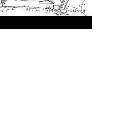
​聯絡我們
電話:
2650 0588
電郵:
info@gaiaschool.edu.hk
地址
​香港新界屯門
新墟
井頭上村87A